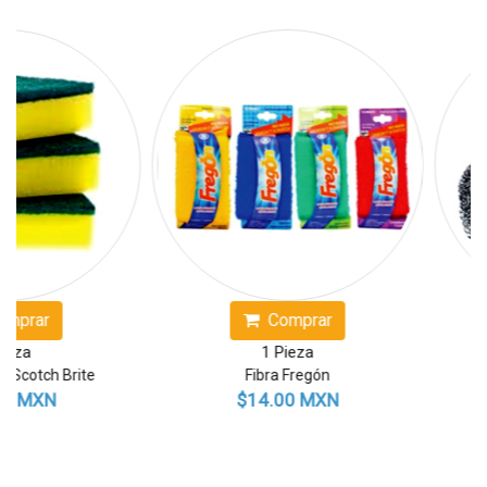
ar
Comprar
1 Pieza
tch Brite
Fibra Fregón
Fi
MXN
$14.00 MXN