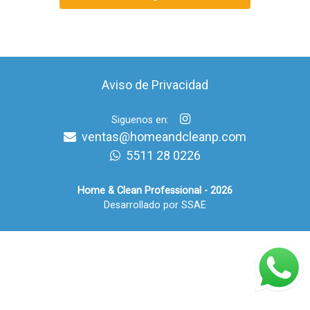
Aviso de Privacidad
Siguenos en:
ventas@homeandcleanp.com
5511 28 0226
Home & Clean Professional - 2026
Desarrollado por SSAE