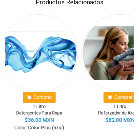
Productos Relacionados
mprar
Comprar
Litro
1 Litro
es Para Ropa
Reforzador de Aroma
00 MXN
$82.00 MXN
r Plus (azul)