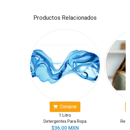
Productos Relacionados
Comprar
1 Litro
Detergentes Para Ropa
Reforz
$36.00 MXN
$82