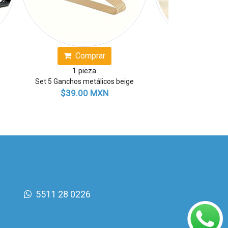
Comprar
Comprar
1 pieza
1 pieza
oladores de silicón
Colador de silicón cuadrado
9.00 MXN
$49.00 MXN
5511 28 0226