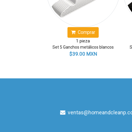
Comprar
Comprar
1 pieza
1 pieza
Set 5 Ganchos metálicos beige
Cesto para ropa te
$39.00 MXN
$389.00 MX
ventas@homeandcleanp.c