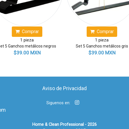
Comprar
1 pieza
jido
Set de 6 Vasos de cristal
Duo pack C
N
$199.00 MXN
$9
Aviso de Privacidad
Siguenos en:
om
Home & Clean Professional - 2026