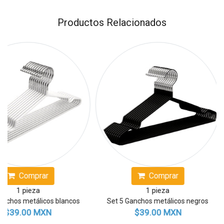
Productos Relacionados
rar
Comprar
a
1 pieza
licos blancos
Set 5 Ganchos metálicos negros
Set 5
 MXN
$39.00 MXN