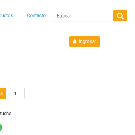
ductos
Contacto
Ingresar
ra
stuche