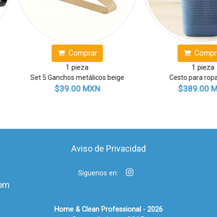
Comprar
Comprar
1 pieza
1 pieza
Set de 6 Vasos de cristal
Duo pack Coladores de si
$199.00 MXN
$99.00 MXN
Aviso de Privacidad
Siguenos en:
om
Home & Clean Professional - 2026