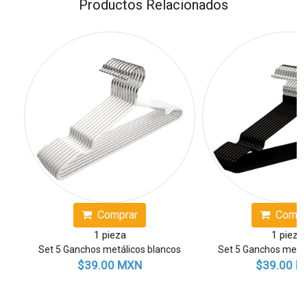
Productos Relacionados
omprar
Comprar
 pieza
1 pieza
 metálicos blancos
Set 5 Ganchos metálicos negros
S
.00 MXN
$39.00 MXN