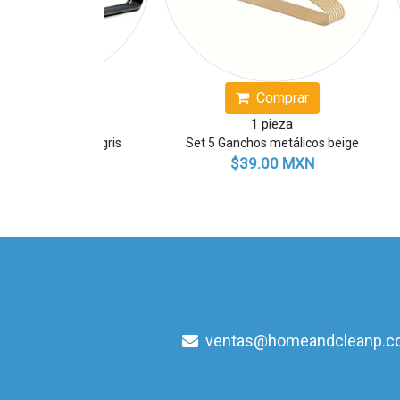
Comprar
Comprar
1 pieza
1 pieza
hos metálicos beige
Cesto para ropa tejido
39.00 MXN
$389.00 MXN
ventas@homeandcleanp.c