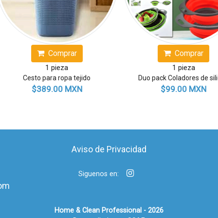
Comprar
Comprar
1 pieza
1 pieza
Duo pack Coladores de silicón
Colador de silicón cuadrado
$99.00 MXN
$49.00 MXN
Aviso de Privacidad
Siguenos en:
om
Home & Clean Professional - 2026