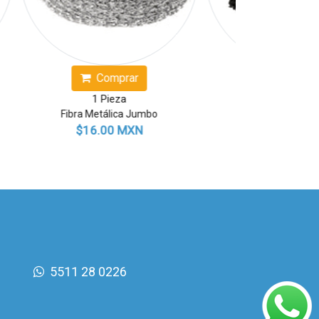
Comprar
Com
1 Pieza
1 Pi
Fibra Negra
Fibra Verde Gran
$29.00 MXN
$24.0
5511 28 0226