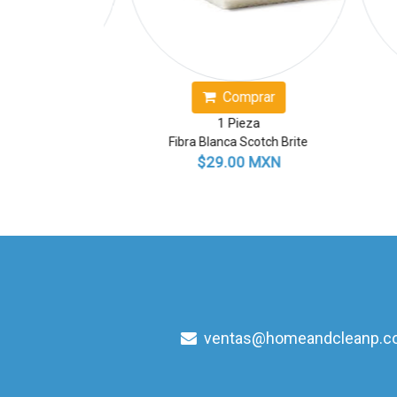
Comprar
Comprar
1 Pieza
1 Pieza
Blanca Scotch Brite
Fibra Metálica Chica
29.00 MXN
$6.00 MXN
ventas@homeandcleanp.c