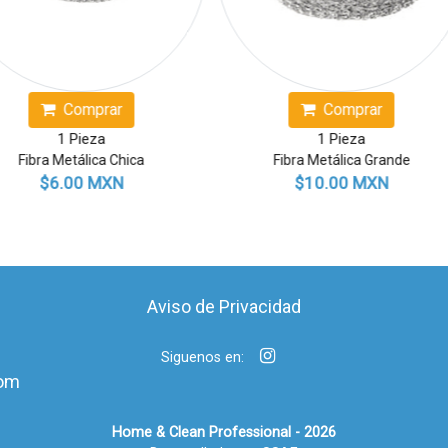
Comprar
Comprar
1 Pieza
1 Pieza
Fibra Metálica Grande
Fibra Metálica Jumbo
$10.00 MXN
$16.00 MXN
Aviso de Privacidad
Siguenos en:
om
Home & Clean Professional - 2026