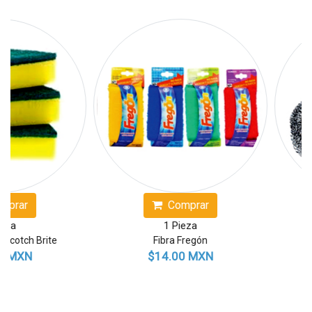
ar
Comprar
1 Pieza
tch Brite
Fibra Fregón
Fi
MXN
$14.00 MXN