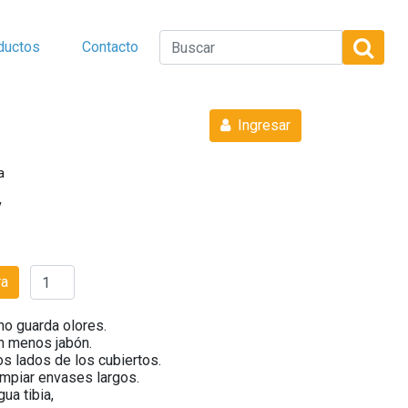
ductos
Contacto
Ingresar
a
y
ra
o guarda olores.
 menos jabón.
os lados de los cubiertos.
impiar envases largos.
ua tibia,