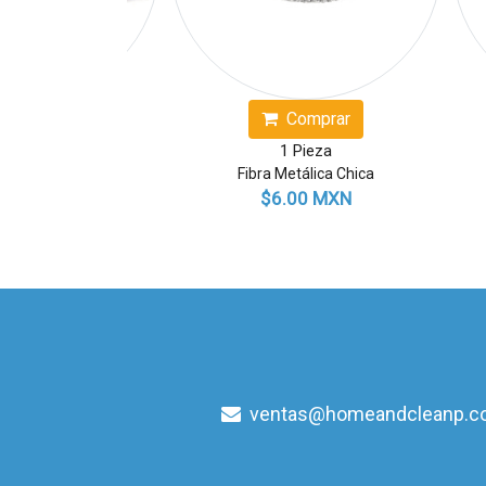
Comprar
Comprar
1 Pieza
1 Pieza
anca Scotch Brite
Fibra Metálica Chica
9.00 MXN
$6.00 MXN
ventas@homeandcleanp.c