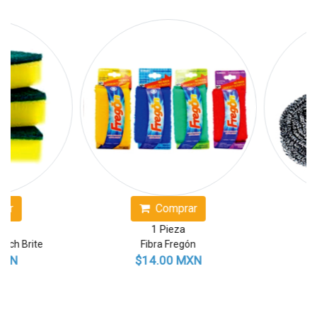
r
Comprar
1 Pieza
tch Brite
Fibra Fregón
Fi
XN
$14.00 MXN