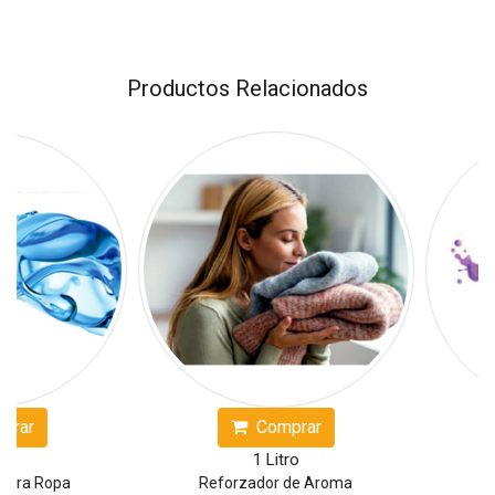
Productos Relacionados
r
Comprar
1 Litro
a Ropa
Reforzador de Aroma
Suav