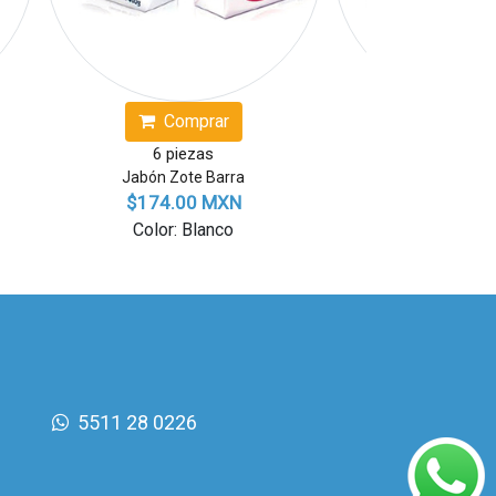
Comprar
Compr
6 piezas
12 piez
Jabón Zote Barra
Jabón Zote 
$174.00 MXN
$338.00
Color: Blanco
Color: Bl
5511 28 0226