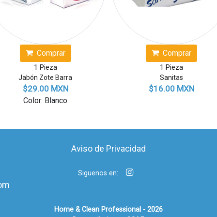
Comprar
Comprar
1 Pieza
1 Pieza
Jabón Zote Barra
Sanitas
$29.00 MXN
$16.00 MXN
Color: Blanco
Aviso de Privacidad
Siguenos en:
om
Home & Clean Professional - 2026