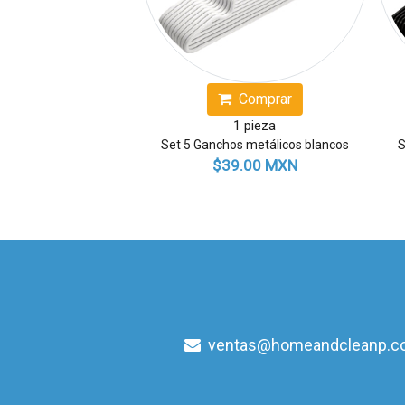
Comprar
Comprar
1 pieza
1 pieza
Set 5 Ganchos metálicos beige
Cesto para ropa te
$39.00 MXN
$389.00 MX
ventas@homeandcleanp.c