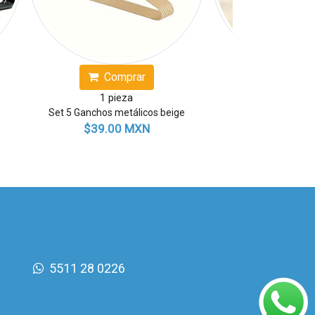
Comprar
Comprar
1 pieza
1 pieza
oladores de silicón
Colador de silicón cuadrado
9.00 MXN
$49.00 MXN
5511 28 0226