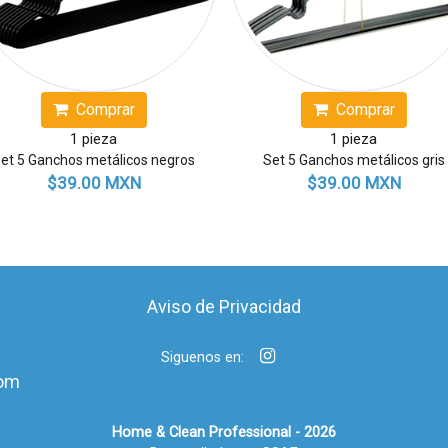
Comprar
1 pieza
jido
Set de 6 Vasos de cristal
Duo pack C
N
$199.00 MXN
$9
Aviso de Privacidad
Siguenos en:
om
Home & Clean Professional - 2026