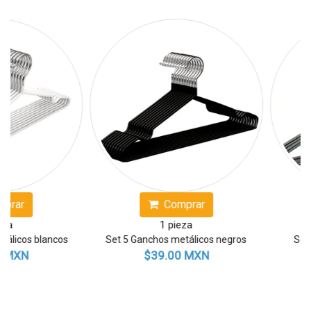
ar
Comprar
1 pieza
icos blancos
Set 5 Ganchos metálicos negros
Set 5 G
XN
$39.00 MXN