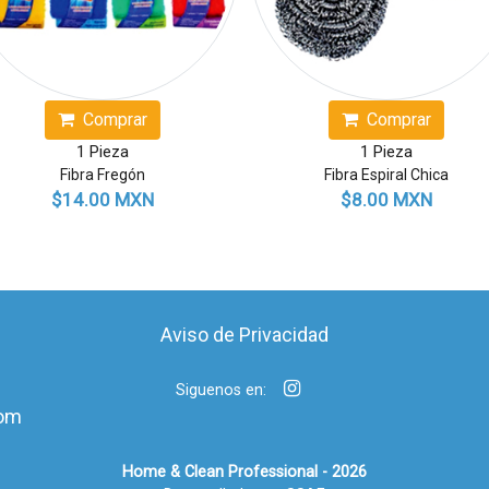
Comprar
Compr
1 Pieza
1 Pieza
Fibra Metálica Chica
Fibra Metálica 
$6.00 MXN
$10.00 M
Aviso de Privacidad
Siguenos en:
om
Home & Clean Professional - 2026