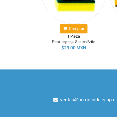
Comprar
Comprar
1 Pieza
1 Pieza
Fibra Espiral Chica
Fibra Blanca Scotch Brite
$8.00 MXN
$29.00 MXN
ventas@homeandcleanp.c