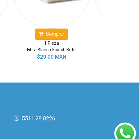
ar
Comprar
1 Pieza
Grande
Fibra Metálica Jumbo
XN
$16.00 MXN
5511 28 0226