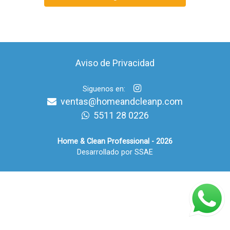
Aviso de Privacidad
Siguenos en:
ventas@homeandcleanp.com
5511 28 0226
Home & Clean Professional - 2026
Desarrollado por SSAE